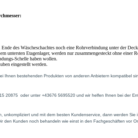
rchmesser:
n Ende des Wäscheschachtes noch eine Rohrverbindung unter der Decke
dem untersten Etagenlager, werden nur zusammengesteckt ohne einer R
ndungs-Schelle haben wollen.
uben eingestellt werden.
bei Ihnen bestehenden Produkten von anderen Anbietern kompatibel sin
215 20875 oder unter +43676 5695520 und wir helfen Ihnen bei der Ent
fern, unkompliziert und mit dem besten Kundenservice, dann werden Si
il wir den Kunden noch behandeln wie einst in den Fachgeschäften vor O