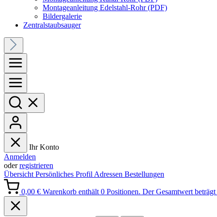
Montageanleitung Edelstahl-Rohr (PDF)
Bildergalerie
Zentralstaubsauger
Ihr Konto
Anmelden
oder
registrieren
Übersicht
Persönliches Profil
Adressen
Bestellungen
0,00 €
Warenkorb enthält 0 Positionen. Der Gesamtwert beträgt 