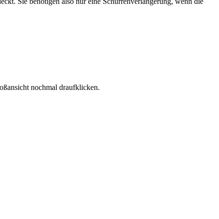
eckt. Sie benötigen also nur eine Schurrenverlängerung, wenn die
roßansicht nochmal draufklicken.