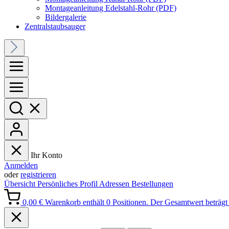
Montageanleitung Edelstahl-Rohr (PDF)
Bildergalerie
Zentralstaubsauger
Ihr Konto
Anmelden
oder
registrieren
Übersicht
Persönliches Profil
Adressen
Bestellungen
0,00 €
Warenkorb enthält 0 Positionen. Der Gesamtwert beträgt 