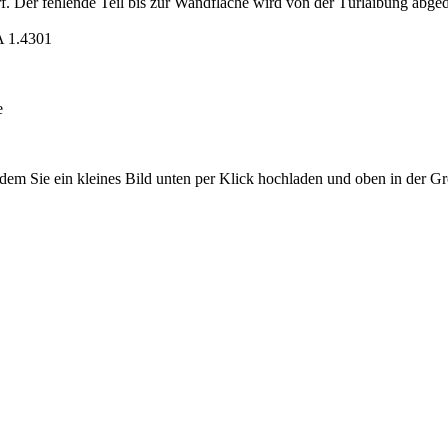
f. Der fehlende Teil bis zur Wandfläche wird von der Türlaibung abged
A 1.4301
e
 indem Sie ein kleines Bild unten per Klick hochladen und oben in der G