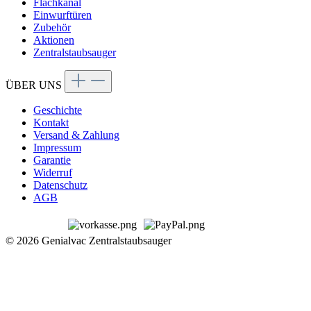
Flachkanal
Einwurftüren
Zubehör
Aktionen
Zentralstaubsauger
ÜBER UNS
Geschichte
Kontakt
Versand & Zahlung
Impressum
Garantie
Widerruf
Datenschutz
AGB
© 2026 Genialvac Zentralstaubsauger
Alle Preise inkl. gesetzl. Mehrwertsteuer zzgl.
Versandkosten
und
ggf. Nachnahmegebühren, wenn nicht anders angegeben.
Bestpreis-Garantie