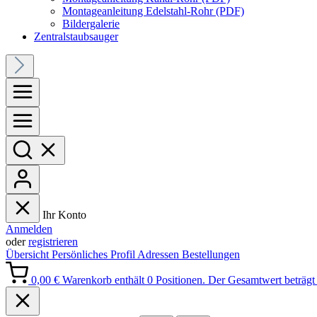
Montageanleitung Edelstahl-Rohr (PDF)
Bildergalerie
Zentralstaubsauger
Ihr Konto
Anmelden
oder
registrieren
Übersicht
Persönliches Profil
Adressen
Bestellungen
0,00 €
Warenkorb enthält 0 Positionen. Der Gesamtwert beträgt 